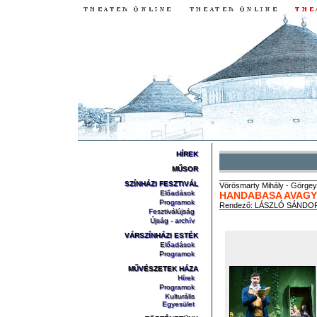
HÍREK
MŰSOR
SZÍNHÁZI FESZTIVÁL
Vörösmarty
Mihály
-
Görgey
Előadások
HANDABASA AVAGY 
Programok
Rendező:
LÁSZLÓ SÁNDO
Fesztiválújság
Újság - archív
VÁRSZÍNHÁZI ESTÉK
Előadások
Programok
MŰVÉSZETEK HÁZA
Hírek
Programok
Kulturális
Egyesület