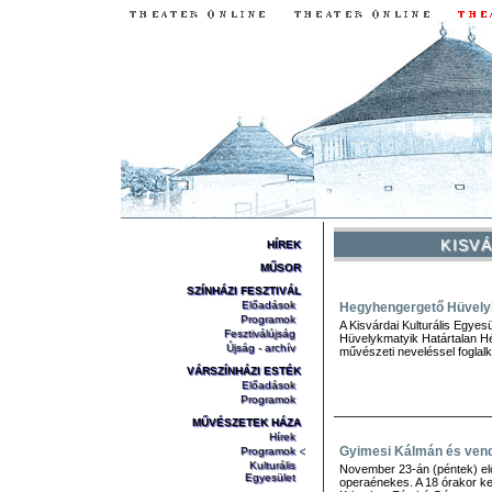
KISV
HÍREK
MŰSOR
SZÍNHÁZI FESZTIVÁL
Előadások
Hegyhengergető Hüvelyk
Programok
A Kisvárdai Kulturális Egye
Fesztiválújság
Hüvelykmatyik Határtalan Hé
Újság - archív
művészeti neveléssel foglalk
VÁRSZÍNHÁZI ESTÉK
Előadások
Programok
MŰVÉSZETEK HÁZA
Hírek
Gyimesi Kálmán és ven
Programok
Kulturális
November 23-án (péntek) el
Egyesület
operaénekes. A 18 órakor 