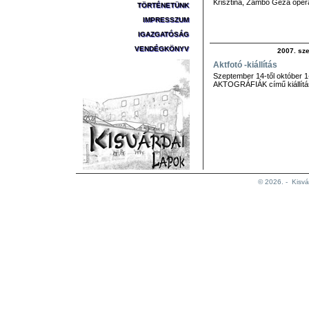
Krisztina, Zámbó Géza ope
TÖRTÉNETÜNK
IMPRESSZUM
IGAZGATÓSÁG
VENDÉGKÖNYV
2007. sze
Aktfotó -kiállítás
Szeptember 14-től október 1
AKTOGRÁFIÁK című kiállítás
© 2026. -
Kisvá