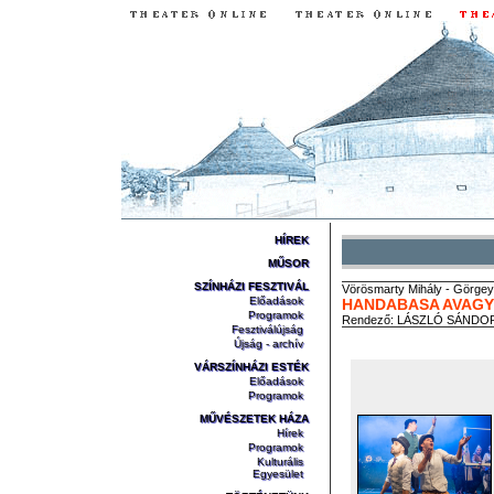
HÍREK
MŰSOR
SZÍNHÁZI FESZTIVÁL
Vörösmarty
Mihály
-
Görgey
Előadások
HANDABASA AVAGY 
Programok
Rendező:
LÁSZLÓ SÁNDO
Fesztiválújság
Újság - archív
VÁRSZÍNHÁZI ESTÉK
Előadások
Programok
MŰVÉSZETEK HÁZA
Hírek
Programok
Kulturális
Egyesület