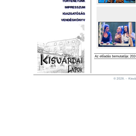
TÖRTÉNETÜNK
IMPRESSZUM
IGAZGATÓSÁG
VENDÉGKÖNYV
Az előadás bemutatója: 2024
© 2026. -
Kisvá