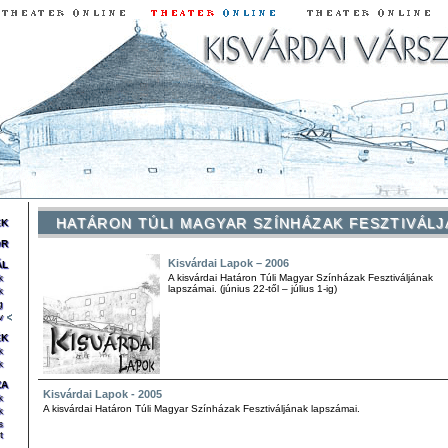
HATÁRON TÚLI MAGYAR SZÍNHÁZAK FESZTIVÁLJ
EK
OR
Kisvárdai Lapok – 2006
ÁL
k
A kisvárdai Határon Túli Magyar Színházak Fesztiváljának
lapszámai. (június 22-től – július 1-ig)
k
g
v
ÉK
k
k
ZA
Kisvárdai Lapok - 2005
k
A kisvárdai Határon Túli Magyar Színházak Fesztiváljának lapszámai.
k
s
t