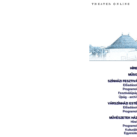
HÍR
MŰS
SZÍNHÁZI FESZTIV
Előadáso
Programo
Fesztiválújsá
Újság - archí
VÁRSZÍNHÁZI EST
Előadáso
Programo
MŰVÉSZETEK HÁ
Híre
Programo
Kulturáli
Egyesüle