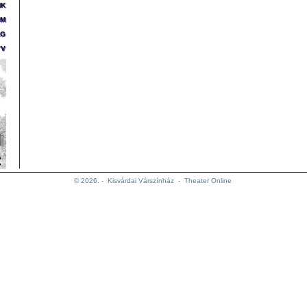
NK
UM
ÁG
YV
© 2026. -
Kisvárdai Várszínház
-
Theater Online