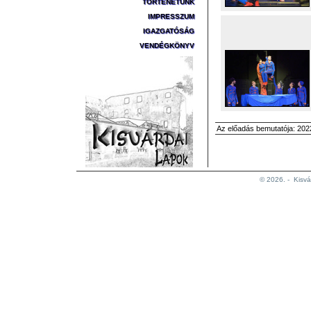
TÖRTÉNETÜNK
IMPRESSZUM
IGAZGATÓSÁG
VENDÉGKÖNYV
Az előadás bemutatója: 2022
© 2026. -
Kisvá