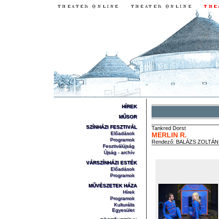
HÍREK
MŰSOR
SZÍNHÁZI FESZTIVÁL
Tankred
Dorst
Előadások
MERLIN R.
Programok
Rendező:
BALÁZS ZOLTÁN
Fesztiválújság
Újság - archív
VÁRSZÍNHÁZI ESTÉK
Előadások
Programok
MŰVÉSZETEK HÁZA
Hírek
Programok
Kulturális
Egyesület