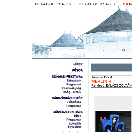
HÍREK
MŰSOR
SZÍNHÁZI FESZTIVÁL
Tankred
Dorst
Előadások
MERLIN R.
Programok
Rendező:
BALÁZS ZOLTÁN
Fesztiválújság
Újság - archív
VÁRSZÍNHÁZI ESTÉK
Előadások
Programok
MŰVÉSZETEK HÁZA
Hírek
Programok
Kulturális
Egyesület