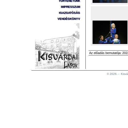
TÖRTÉNETÜNK
IMPRESSZUM
IGAZGATÓSÁG
VENDÉGKÖNYV
Az előadás bemutatója: 2022
© 2026. -
Kisvá