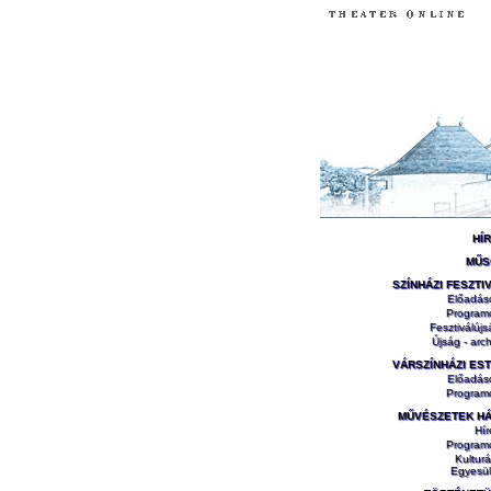
HÍ
MŰS
SZÍNHÁZI FESZTI
Előadás
Program
Fesztiválújs
Újság - arch
VÁRSZÍNHÁZI ES
Előadás
Program
MŰVÉSZETEK H
Hír
Program
Kulturá
Egyesül