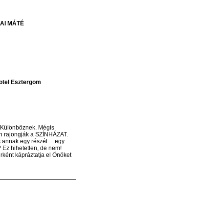
AI
MÁTÉ
Hotel Esztergom
 Különböznek. Mégis
ten rajongják a SZÍNHÁZAT.
 és annak egy részét… egy
? Ez hihetetlen, de nem!
rként kápráztatja el Önöket