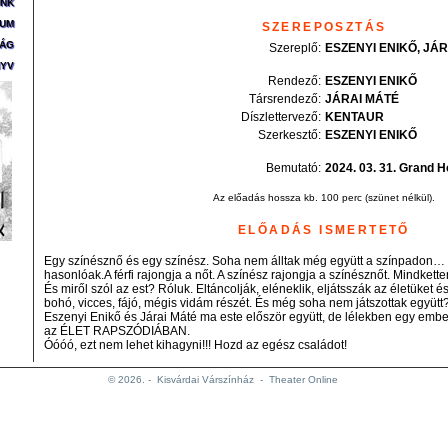
ÜNK
ZUM
SZEREPOSZTÁS
SÁG
Szereplő
:
ESZENYI
ENIKŐ
JÁR
YV
Rendező:
ESZENYI
ENIKŐ
Társrendező:
JÁRAI
MÁTÉ
Díszlettervező:
KENTAUR
Szerkesztő:
ESZENYI
ENIKŐ
Bemutató:
2024. 03. 31. Grand 
Az előadás hossza kb. 100 perc (szünet nélkül).
ELŐADÁS ISMERTETŐ
Egy színésznő és egy színész. Soha nem álltak még együtt a színpadon…
hasonlóak.A férfi rajongja a nőt. A színész rajongja a színésznőt. Mindket
És miről szól az est? Róluk. Eltáncolják, eléneklik, eljátsszák az életüket
bohó, vicces, fájó, mégis vidám részét. És még soha nem játszottak együtt
Eszenyi Enikő és Járai Máté ma este először együtt, de lélekben egy embe
az ÉLET RAPSZÓDIÁBAN.
Óóóó, ezt nem lehet kihagyni!!! Hozd az egész családot!
© 2026. -
Kisvárdai Várszínház
-
Theater Online