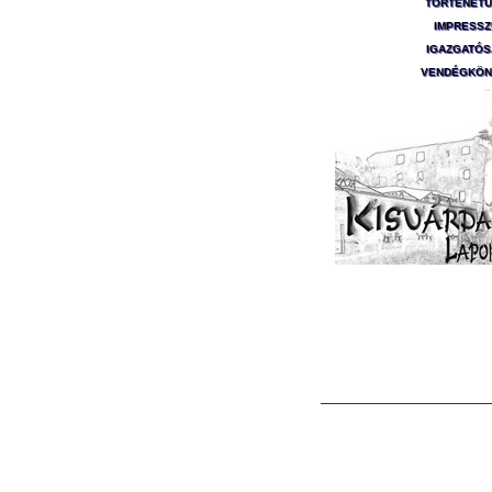
TÖRTÉNET
IMPRESS
IGAZGATÓ
VENDÉGKÖN