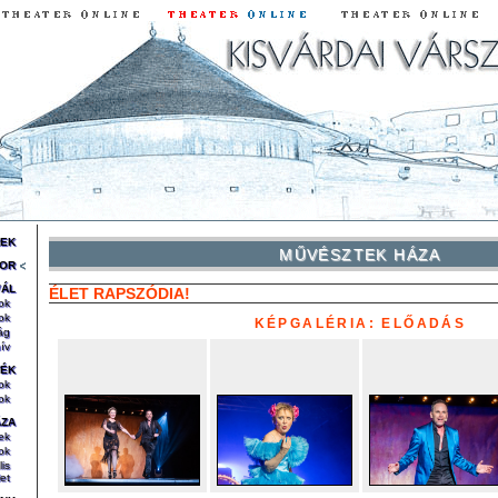
REK
MŰVÉSZTEK HÁZA
OR
VÁL
ÉLET RAPSZÓDIA!
ok
ok
KÉPGALÉRIA: ELŐADÁS
ág
ív
TÉK
ok
ok
ÁZA
ek
ok
lis
et