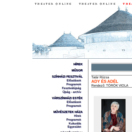
HÍREK
MŰSOR
SZÍNHÁZI FESZTIVÁL
Tatár
Rózsa
Előadások
ADY ÉS ADÉL
Programok
Rendező:
TÖRÖK VIOLA
Fesztiválújság
Újság - archív
VÁRSZÍNHÁZI ESTÉK
Előadások
Programok
MŰVÉSZETEK HÁZA
Hírek
Programok
Kulturális
Egyesület