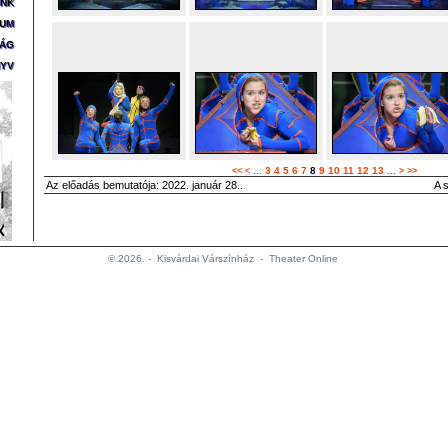
ÜNK
ZUM
SÁG
YV
...
3
4
5
6
7
8
9
10
11
12
13
...
<<
<
>
>>
Az előadás bemutatója: 2022. január 28..
A 
© 2026. -
Kisvárdai Várszínház
-
Theater Online