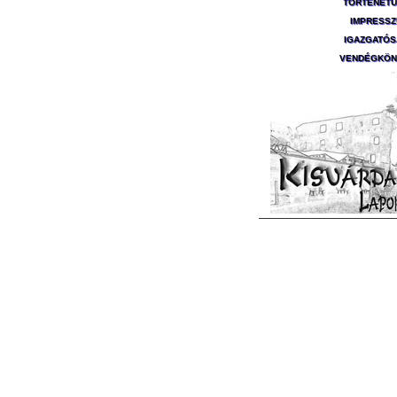
TÖRTÉNET
IMPRESS
IGAZGATÓ
VENDÉGKÖN