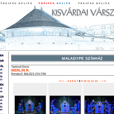
REK
MALADYPE SZÍNHÁZ
OR
VÁL
Tankred
Dorst
ok
MERLIN R.
ok
Rendező:
BALÁZS ZOLTÁN
ág
ív
...
3
4
5
6
7
8
9
10
11
12
13
...
<<
<
>
>>
TÉK
ok
ok
ÁZA
ek
ok
lis
et