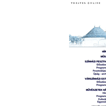
HÍ
MŰS
SZÍNHÁZI FESZTI
Előadás
Program
Fesztiválújs
Újság - arch
VÁRSZÍNHÁZI ES
Előadás
Program
MŰVÉSZETEK H
Hír
Program
Kulturá
Egyesül