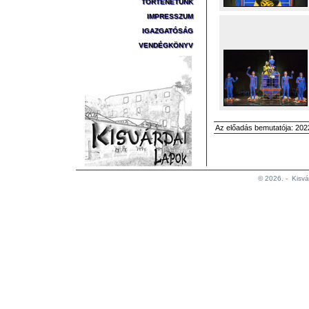
TÖRTÉNETÜNK
IMPRESSZUM
IGAZGATÓSÁG
VENDÉGKÖNYV
Az előadás bemutatója: 2022
© 2026. -
Kisvá