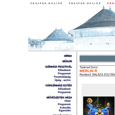
HÍREK
MŰSOR
SZÍNHÁZI FESZTIVÁL
Tankred
Dorst
Előadások
MERLIN R.
Programok
Rendező:
BALÁZS ZOLTÁN
Fesztiválújság
Újság - archív
VÁRSZÍNHÁZI ESTÉK
Előadások
Programok
MŰVÉSZETEK HÁZA
Hírek
Programok
Kulturális
Egyesület