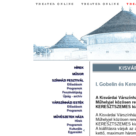
KISVÁ
HÍREK
MŰSOR
SZÍNHÁZI FESZTIVÁL
I. Gobelin és Ker
Előadások
Programok
Fesztiválújság
Újság - archív
A Kisvárdai Várszính
Műhelyjel közösen r
VÁRSZÍNHÁZI ESTÉK
KERESZTSZEMES kiál
Előadások
Programok
A Kisvárdai Várszính
MŰVÉSZETEK HÁZA
Műhelyjel közösen re
Hírek
KERESZTSZEMES kiáll
Programok
A kiállításra várjuk a
Kulturális
Egyesület
kettő, maximum három 