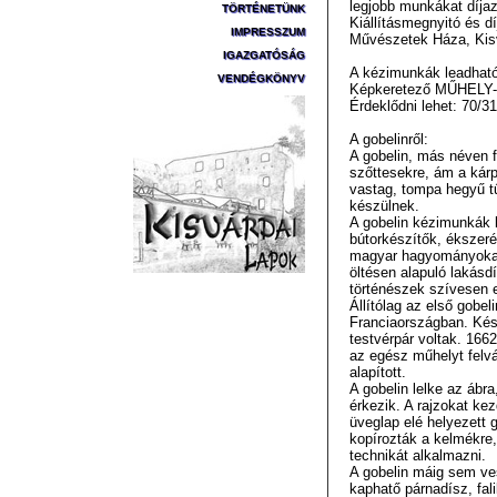
legjobb munkákat díja
TÖRTÉNETÜNK
Kiállításmegnyitó és dí
IMPRESSZUM
Művészetek Háza, Kis
IGAZGATÓSÁG
A kézimunkák leadható
VENDÉGKÖNYV
Képkeretező MŰHELY-ben
Érdeklődni lehet: 70/3
A gobelinről:
A gobelin, más néven fa
szőttesekre, ám a kárp
vastag, tompa hegyű tű
készülnek.
A gobelin kézimunkák k
bútorkészítők, ékszer
magyar hagyományokat
öltésen alapuló lakásdí
történészek szívesen e
Állítólag az első gobe
Franciaországban. Kész
testvérpár voltak. 166
az egész műhelyt felvá
alapított.
A gobelin lelke az ábra
érkezik. A rajzokat ke
üveglap elé helyezett g
kopírozták a kelmékre
technikát alkalmazni.
A gobelin máig sem ve
kaphatő párnadísz, fa