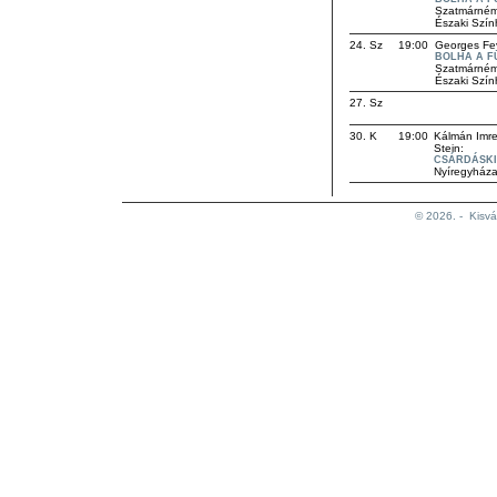
Szatmárném
Északi Szín
24. Sz
19:00
Georges Fe
BOLHA A F
Szatmárném
Északi Szín
27. Sz
30. K
19:00
Kálmán Imre
Stein:
CSÁRDÁSK
Nyíregyház
© 2026. -
Kisvá