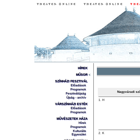
HÍREK
MŰSOR
SZÍNHÁZI FESZTIVÁL
Előadások
Programok
Nagyváradi sz
Fesztiválújság
Újság - archív
1. H
VÁRSZÍNHÁZI ESTÉK
Előadások
Programok
MŰVÉSZETEK HÁZA
Hírek
Programok
Kulturális
2. K
Egyesület