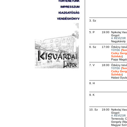
TÖRTÉNETÜNK
IMPRESSZUM
IGAZGATÓSÁG
VENDÉGKÖNYV
3. Sz
5. P
19:00
Nyikolaj Vasz
Gogol:
A REVIZOR
Nagykároly
6. Sz
17:00
Örkény Istv
(
Tem
TÓTÉK
Csiky Gerg
Színház
)
Papp Magda 
7. V
18:00
Örkény Istv
(
Tem
TÓTÉK
Csiky Gerg
Színház
)
Halasi Gyula
8. H
9. K
10. Sz
19:00
Nyikolaj Vasz
Gogol:
A REVIZOR
Temesvár, C
Gergely Áll
Magyar Szí