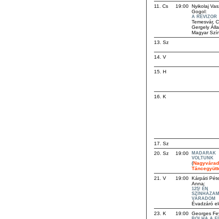
11. Cs
19:00
Nyikolaj Vasz
Gogol:
A REVIZOR
Temesvár, C
Gergely Áll
Magyar Szí
13. Sz
14. V
15. H
16. K
17. Sz
20. Sz
19:00
MADARAK
VOLTUNK
(
Nagyvárad
Táncegyütt
21. V
19:00
Kárpáti Péte
Anna:
125! ÉN
SZÍNHÁZAM
VÁRADOM
Évadzáró e
23. K
19:00
Georges Fe
BOLHA A F