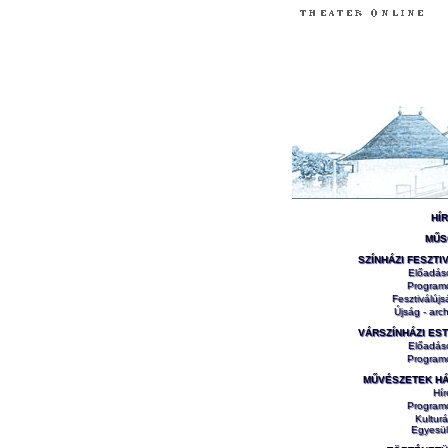
HÍ
MŰS
SZÍNHÁZI FESZTI
Előadás
Program
Fesztiválújs
Újság - arch
VÁRSZÍNHÁZI ES
Előadás
Program
MŰVÉSZETEK H
Hír
Program
Kulturá
Egyesül