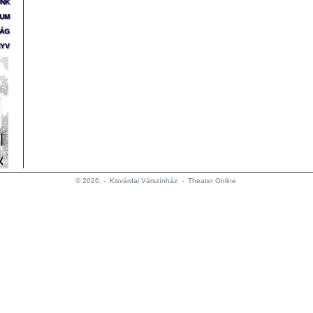
ÜNK
ZUM
SÁG
YV
© 2026. -
Kisvárdai Várszínház
-
Theater Online