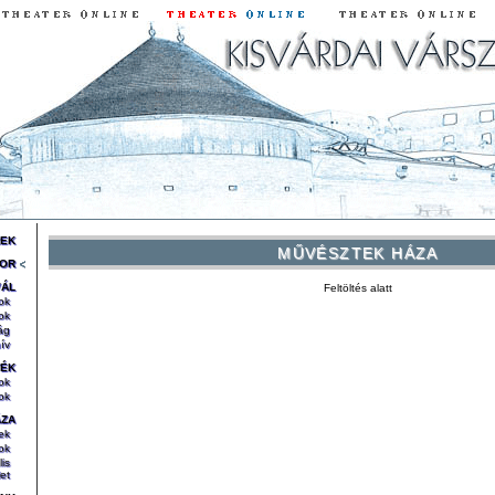
REK
MŰVÉSZTEK HÁZA
OR
VÁL
Feltöltés alatt
ok
ok
ág
ív
TÉK
ok
ok
ÁZA
ek
ok
lis
et