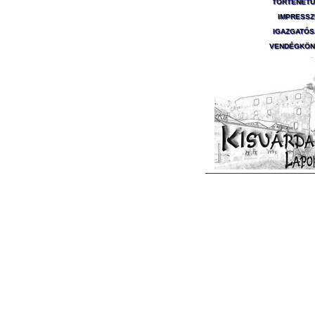
TÖRTÉNET
IMPRESS
IGAZGATÓ
VENDÉGKÖN