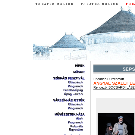
HÍREK
SEPS
MŰSOR
SZÍNHÁZI FESZTIVÁL
Friedrich
Dürrenmatt
Előadások
ANGYAL SZÁLLT L
Programok
Rendező:
BOCSÁRDI LÁS
Fesztiválújság
Újság - archív
VÁRSZÍNHÁZI ESTÉK
Előadások
Programok
MŰVÉSZETEK HÁZA
Hírek
Programok
Kulturális
Egyesület