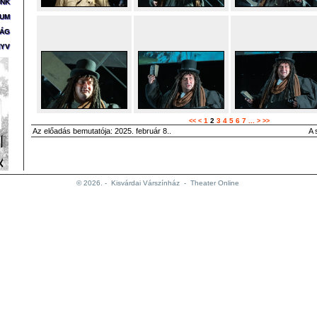
ÜNK
ZUM
SÁG
YV
1
2
3
4
5
6
7
...
<<
<
>
>>
Az előadás bemutatója: 2025. február 8..
A 
© 2026. -
Kisvárdai Várszínház
-
Theater Online