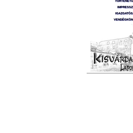
TÖRTÉNET
IMPRESS
IGAZGATÓ
VENDÉGKÖN