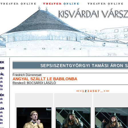
REK
SEPSISZENTGYÖRGYI TAMÁSI ÁRON S
OR
VÁL
Friedrich
Dürrenmatt
ok
ANGYAL SZÁLLT LE BABILONBA
ok
Rendező:
BOCSÁRDI LÁSZLÓ
ág
ív
1
2
3
4
5
6
7
...
<<
<
>
>>
TÉK
ok
ok
ÁZA
ek
ok
lis
et