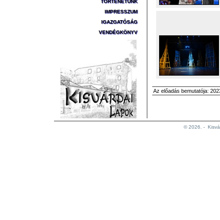
TÖRTÉNETÜNK
IMPRESSZUM
IGAZGATÓSÁG
VENDÉGKÖNYV
Az előadás bemutatója: 2023
© 2026. -
Kisvá