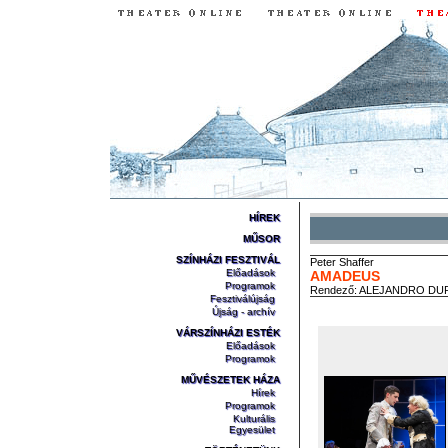
HÍREK
MŰSOR
SZÍNHÁZI FESZTIVÁL
Peter
Shaffer
Előadások
AMADEUS
Programok
Rendező:
ALEJANDRO DU
Fesztiválújság
Újság - archív
VÁRSZÍNHÁZI ESTÉK
Előadások
Programok
MŰVÉSZETEK HÁZA
Hírek
Programok
Kulturális
Egyesület