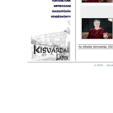
TÖRTÉNETÜNK
IMPRESSZUM
IGAZGATÓSÁG
VENDÉGKÖNYV
Az előadás bemutatója: 2023
© 2026. -
Kisvá