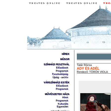
HÍREK
MŰSOR
SZÍNHÁZI FESZTIVÁL
Tatár
Rózsa
Előadások
ADY ÉS ADÉL
Programok
Rendező:
TÖRÖK VIOLA
Fesztiválújság
Újság - archív
VÁRSZÍNHÁZI ESTÉK
Előadások
Programok
MŰVÉSZETEK HÁZA
Hírek
Programok
Kulturális
Egyesület