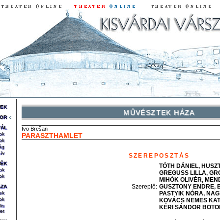
REK
MŰVÉSZTEK HÁZA
OR
VÁL
Ivo
Brešan
ok
PARASZTHAMLET
ok
ág
ív
SZEREPOSZTÁS
TÉK
TÓTH
DÁNIEL
HUSZ
ok
GREGUSS
LILLA
GR
ok
MIHÓK
OLIVÉR
MEN
Szereplő
:
GUSZTONY
ENDRE
ÁZA
ek
PASTYIK
NÓRA
NAG
ok
KOVÁCS NEMES
KA
lis
KÉRI
SÁNDOR BOTO
et