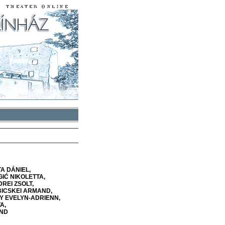
TA
DÁNIEL
GIĆ
NIKOLETTA
DREI
ZSOLT
BICSKEI
ARMAND
Y
EVELYN-ADRIENN
TA
ND