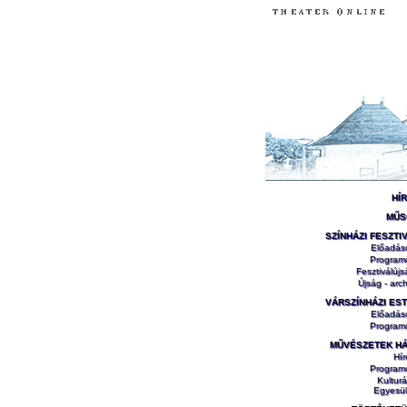
HÍ
MŰS
SZÍNHÁZI FESZTI
Előadás
Program
Fesztiválújs
Újság - arch
VÁRSZÍNHÁZI ES
Előadás
Program
MŰVÉSZETEK H
Hír
Program
Kulturá
Egyesül