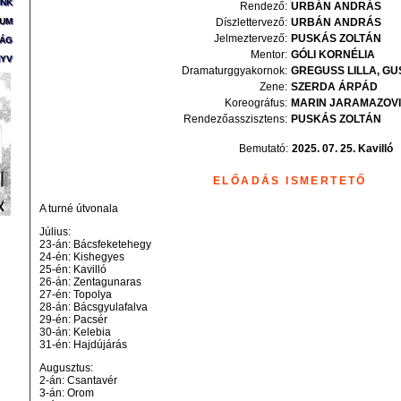
ÜNK
Rendező:
URBÁN
ANDRÁS
ZUM
Díszlettervező:
URBÁN
ANDRÁS
Jelmeztervező:
PUSKÁS
ZOLTÁN
SÁG
Mentor:
GÓLI
KORNÉLIA
YV
Dramaturggyakornok:
GREGUSS
LILLA
GU
Zene:
SZERDA
ÁRPÁD
Koreográfus:
MARIN
JARAMAZOV
Rendezőasszisztens:
PUSKÁS
ZOLTÁN
Bemutató:
2025. 07. 25. Kavilló
ELŐADÁS ISMERTETŐ
A turné útvonala
Július:
23-án: Bácsfeketehegy
24-én: Kishegyes
25-én: Kavilló
26-án: Zentagunaras
27-én: Topolya
28-án: Bácsgyulafalva
29-én: Pacsér
30-án: Kelebia
31-én: Hajdújárás
Augusztus:
2-án: Csantavér
3-án: Orom