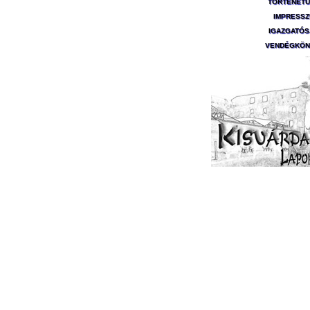
TÖRTÉNET
IMPRESS
IGAZGATÓ
VENDÉGKÖN