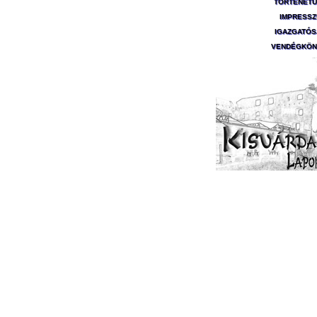
TÖRTÉNET
IMPRESS
IGAZGATÓ
VENDÉGKÖN