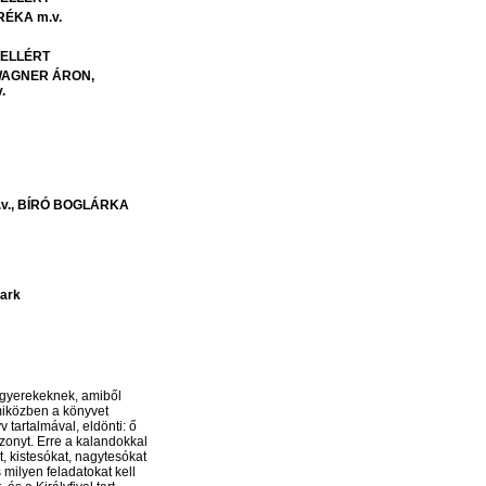
RÉKA
m.v.
ELLÉRT
AGNER
ÁRON
.
v.
BÍRÓ
BOGLÁRKA
Park
 gyerekeknek, amiből
 miközben a könyvet
 tartalmával, eldönti: ő
zonyt. Erre a kalandokkal
t, kistesókat, nagytesókat
milyen feladatokat kell