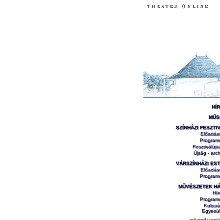
HÍ
MŰS
SZÍNHÁZI FESZTI
Előadás
Program
Fesztiválújs
Újság - arch
VÁRSZÍNHÁZI ES
Előadás
Program
MŰVÉSZETEK H
Hír
Program
Kulturá
Egyesül