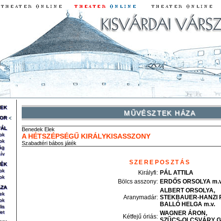
REK
MŰVÉSZTEK HÁZA
OR
VÁL
Benedek
Elek
ok
A HÉTSZÉPSÉGŰ KIRÁLYKISASSZONY
ok
Szabadtéri bábos játék
ág
ív
SZEREPOSZTÁS
TÉK
ok
Királyfi
:
PÁL
ATTILA
ok
Bölcs asszony
:
ERDŐS
ORSOLYA
m.v
ÁZA
ALBERT
ORSOLYA
ek
Aranymadár
:
STEKBAUER-HANZI
ok
BALLÓ
HELGA
m.v.
lis
et
WAGNER
ÁRON
Kétfejű óriás
:
SZŰCS-OLCSVÁRY
G