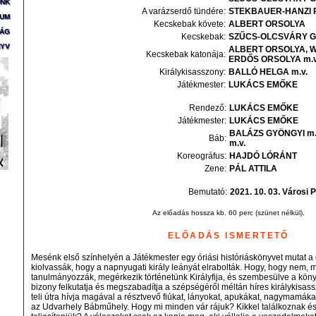
ÜNK
A varázserdő tündére
:
STEKBAUER-HANZI
ZUM
Kecskebak követe
:
ALBERT
ORSOLYA
SÁG
Kecskebak
:
SZŰCS-OLCSVÁRY
G
YV
ALBERT
ORSOLYA
W
Kecskebak katonája
:
ERDŐS
ORSOLYA
m.v
Királykisasszony
:
BALLÓ
HELGA
m.v.
Játékmester
:
LUKÁCS
EMŐKE
Rendező:
LUKÁCS
EMŐKE
Játékmester:
LUKÁCS
EMŐKE
BALÁZS
GYÖNGYI
m.
Báb:
m.v.
Koreográfus:
HAJDÓ
LÓRÁNT
Zene:
PÁL
ATTILA
Bemutató:
2021. 10. 03. Városi 
Az előadás hossza kb. 60 perc (szünet nélkül).
ELŐADÁS ISMERTETŐ
Mesénk első színhelyén a Játékmester egy óriási históriáskönyvet mutat a
kiolvassák, hogy a napnyugati király leányát elrabolták. Hogy, hogy nem,
tanulmányozzák, megérkezik történetünk Királyfija, és szembesülve a könyv
bizony felkutatja és megszabadítja a szépségéről méltán híres királykisass
teli útra hívja magával a résztvevő fiúkat, lányokat, apukákat, nagymamáka
az Udvarhely Bábműhely. Hogy mi minden vár rájuk? Kikkel találkoznak és 