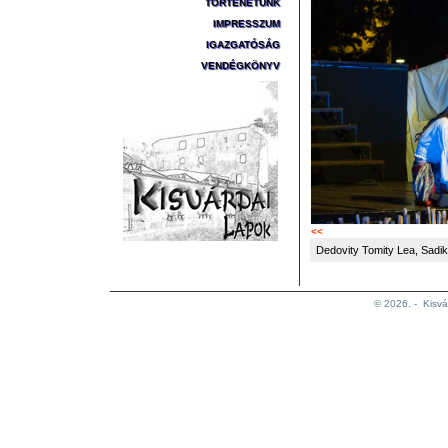
TÖRTÉNETÜNK
IMPRESSZUM
IGAZGATÓSÁG
VENDÉGKÖNYV
<<
Dedovity Tomity Lea, Sadik
© 2026. -
Kisvá