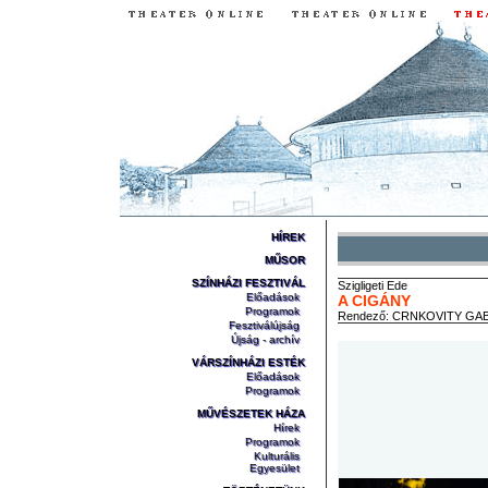
HÍREK
MŰSOR
SZÍNHÁZI FESZTIVÁL
Szigligeti
Ede
Előadások
A CIGÁNY
Programok
Rendező:
CRNKOVITY GAB
Fesztiválújság
Újság - archív
VÁRSZÍNHÁZI ESTÉK
Előadások
Programok
MŰVÉSZETEK HÁZA
Hírek
Programok
Kulturális
Egyesület