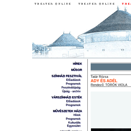
HÍREK
MŰSOR
SZÍNHÁZI FESZTIVÁL
Tatár
Rózsa
Előadások
ADY ÉS ADÉL
Programok
Rendező:
TÖRÖK VIOLA
Fesztiválújság
Újság - archív
VÁRSZÍNHÁZI ESTÉK
Előadások
Programok
MŰVÉSZETEK HÁZA
Hírek
Programok
Kulturális
Egyesület