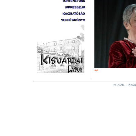
TÖRTÉNETÜNK
IMPRESSZUM
IGAZGATÓSÁG
VENDÉGKÖNYV
<<
© 2026. -
Kisvá