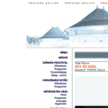
HÍREK
MŰSOR
SZÍNHÁZI FESZTIVÁL
Tatár
Rózsa
Előadások
ADY ÉS ADÉL
Programok
Rendező:
TÖRÖK VIOLA
Fesztiválújság
Újság - archív
VÁRSZÍNHÁZI ESTÉK
Előadások
Programok
MŰVÉSZETEK HÁZA
Hírek
Programok
Kulturális
Egyesület