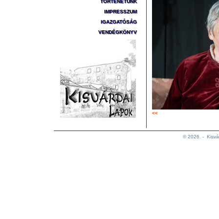
TÖRTÉNETÜNK
IMPRESSZUM
IGAZGATÓSÁG
VENDÉGKÖNYV
<<
© 2026. -
Kisvá