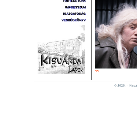
TÖRTÉNETÜNK
IMPRESSZUM
IGAZGATÓSÁG
VENDÉGKÖNYV
<<
© 2026. -
Kisvá