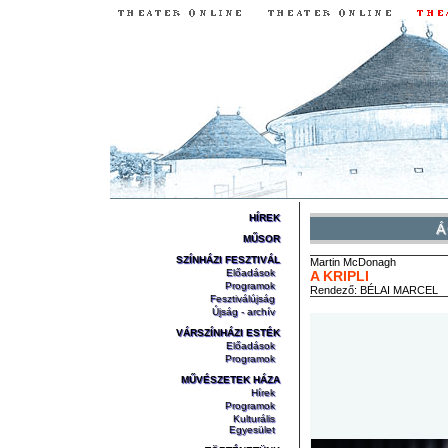
HÍREK
Á
MŰSOR
SZÍNHÁZI FESZTIVÁL
Martin
McDonagh
Előadások
A KRIPLI
Programok
Rendező:
BÉLAI MARCEL
Fesztiválújság
Újság - archív
VÁRSZÍNHÁZI ESTÉK
Előadások
Programok
MŰVÉSZETEK HÁZA
Hírek
Programok
Kulturális
Egyesület