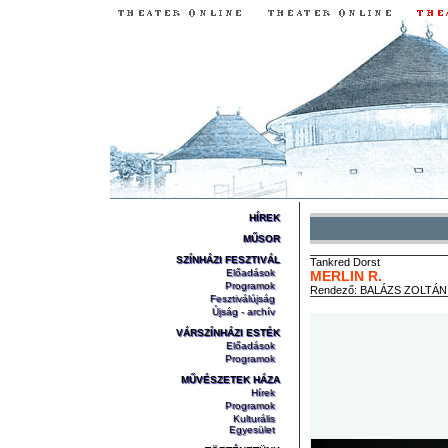
HÍREK
MŰSOR
SZÍNHÁZI FESZTIVÁL
Tankred
Dorst
Előadások
MERLIN R.
Programok
Rendező:
BALÁZS ZOLTÁN
Fesztiválújság
Újság - archív
VÁRSZÍNHÁZI ESTÉK
Előadások
Programok
MŰVÉSZETEK HÁZA
Hírek
Programok
Kulturális
Egyesület