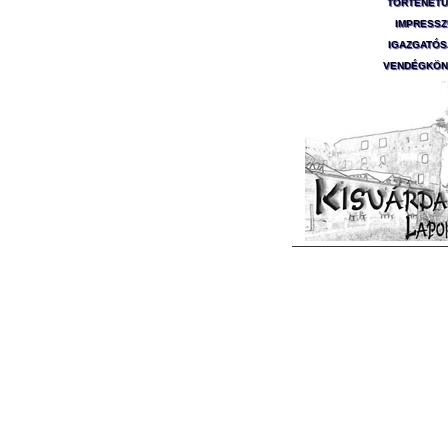
TÖRTÉNET
IMPRESS
IGAZGATÓ
VENDÉGKÖN