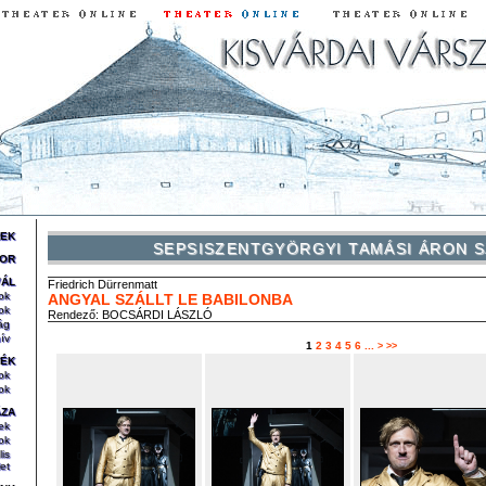
REK
SEPSISZENTGYÖRGYI TAMÁSI ÁRON S
OR
VÁL
Friedrich
Dürrenmatt
ok
ANGYAL SZÁLLT LE BABILONBA
ok
Rendező:
BOCSÁRDI LÁSZLÓ
ág
ív
1
2
3
4
5
6
...
>
>>
TÉK
ok
ok
ÁZA
ek
ok
lis
et