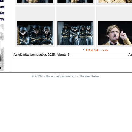
ÜNK
ZUM
SÁG
YV
1
2
3
4
5
6
...
>
>>
Az előadás bemutatója: 2025. február 8..
A 
© 2026. -
Kisvárdai Várszínház
-
Theater Online