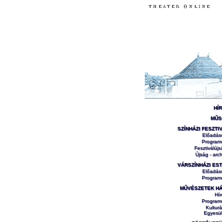
HÍ
MŰS
SZÍNHÁZI FESZTI
Előadás
Program
Fesztiválújs
Újság - arch
VÁRSZÍNHÁZI ES
Előadás
Program
MŰVÉSZETEK H
Hír
Program
Kulturá
Egyesül