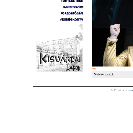
TÖRTÉNETÜNK
IMPRESSZUM
IGAZGATÓSÁG
VENDÉGKÖNYV
<<
Mátray László
© 2026. -
Kisvá