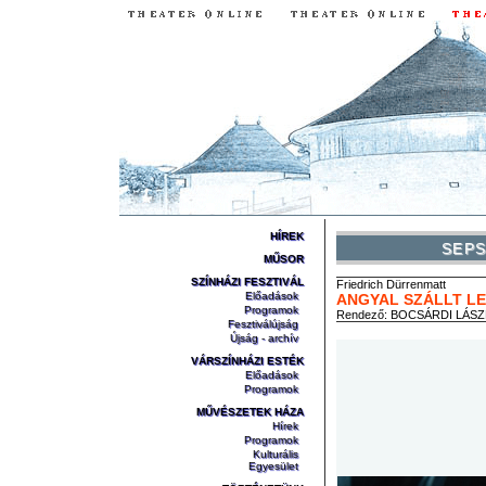
HÍREK
SEPS
MŰSOR
SZÍNHÁZI FESZTIVÁL
Friedrich
Dürrenmatt
Előadások
ANGYAL SZÁLLT L
Programok
Rendező:
BOCSÁRDI LÁS
Fesztiválújság
Újság - archív
VÁRSZÍNHÁZI ESTÉK
Előadások
Programok
MŰVÉSZETEK HÁZA
Hírek
Programok
Kulturális
Egyesület