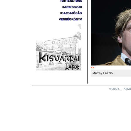
TÖRTÉNETÜNK
IMPRESSZUM
IGAZGATÓSÁG
VENDÉGKÖNYV
<<
Mátray László
© 2026. -
Kisvá