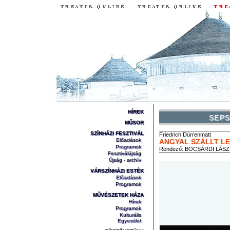
HÍREK
SEPS
MŰSOR
SZÍNHÁZI FESZTIVÁL
Friedrich
Dürrenmatt
Előadások
ANGYAL SZÁLLT L
Programok
Rendező:
BOCSÁRDI LÁS
Fesztiválújság
Újság - archív
VÁRSZÍNHÁZI ESTÉK
Előadások
Programok
MŰVÉSZETEK HÁZA
Hírek
Programok
Kulturális
Egyesület