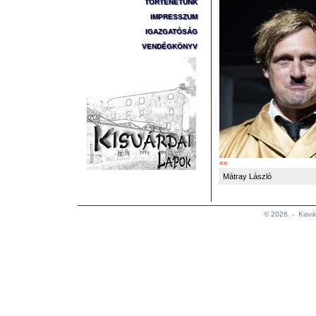
TÖRTÉNETÜNK
IMPRESSZUM
IGAZGATÓSÁG
VENDÉGKÖNYV
<<
Mátray László
© 2026. -
Kisvá