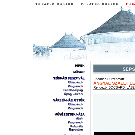
HÍREK
SEPS
MŰSOR
SZÍNHÁZI FESZTIVÁL
Friedrich
Dürrenmatt
Előadások
ANGYAL SZÁLLT L
Programok
Rendező:
BOCSÁRDI LÁS
Fesztiválújság
Újság - archív
VÁRSZÍNHÁZI ESTÉK
Előadások
Programok
MŰVÉSZETEK HÁZA
Hírek
Programok
Kulturális
Egyesület