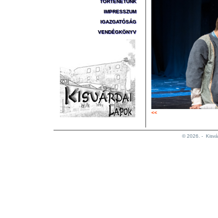
TÖRTÉNETÜNK
IMPRESSZUM
IGAZGATÓSÁG
VENDÉGKÖNYV
<<
© 2026. -
Kisvá