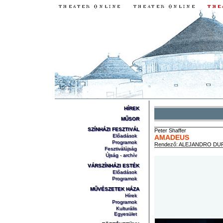
HÍREK
MŰSOR
SZÍNHÁZI FESZTIVÁL
Peter
Shaffer
Előadások
AMADEUS
Programok
Rendező:
ALEJANDRO DU
Fesztiválújság
Újság - archív
VÁRSZÍNHÁZI ESTÉK
Előadások
Programok
MŰVÉSZETEK HÁZA
Hírek
Programok
Kulturális
Egyesület