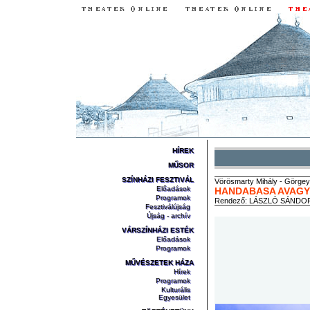
HÍREK
MŰSOR
SZÍNHÁZI FESZTIVÁL
Vörösmarty
Mihály
-
Görgey
Előadások
HANDABASA AVAGY 
Programok
Rendező:
LÁSZLÓ SÁNDO
Fesztiválújság
Újság - archív
VÁRSZÍNHÁZI ESTÉK
Előadások
Programok
MŰVÉSZETEK HÁZA
Hírek
Programok
Kulturális
Egyesület