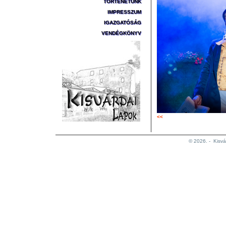
TÖRTÉNETÜNK
IMPRESSZUM
IGAZGATÓSÁG
VENDÉGKÖNYV
<<
© 2026. -
Kisvá