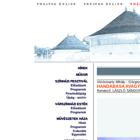
HÍREK
MŰSOR
SZÍNHÁZI FESZTIVÁL
Vörösmarty
Mihály
-
Görgey
Előadások
HANDABASA AVAGY 
Programok
Rendező:
LÁSZLÓ SÁNDO
Fesztiválújság
Újság - archív
VÁRSZÍNHÁZI ESTÉK
Előadások
Programok
MŰVÉSZETEK HÁZA
Hírek
Programok
Kulturális
Egyesület