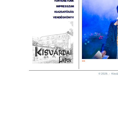
TÖRTÉNETÜNK
IMPRESSZUM
IGAZGATÓSÁG
VENDÉGKÖNYV
<<
© 2026. -
Kisvá