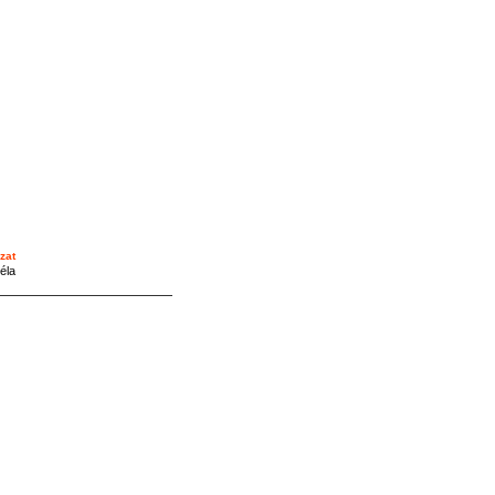
zat
éla