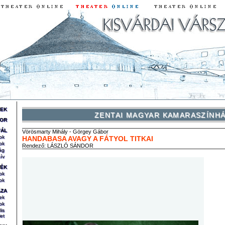
REK
ZENTAI MAGYAR KAMARASZÍNH
OR
VÁL
Vörösmarty
Mihály
-
Görgey
Gábor
ok
HANDABASA AVAGY A FÁTYOL TITKAI
ok
Rendező:
LÁSZLÓ SÁNDOR
ág
ív
TÉK
ok
ok
ÁZA
ek
ok
lis
et