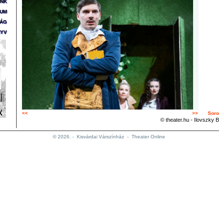
ÜNK
ZUM
SÁG
YV
<<
>>
Soro
© theater.hu - Ilovszky B
© 2026. -
Kisvárdai Várszínház
-
Theater Online