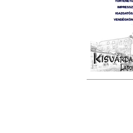
TÖRTÉNET
IMPRESS
IGAZGATÓ
VENDÉGKÖN