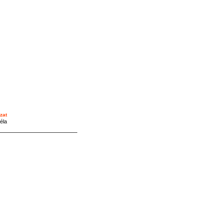
zat
éla