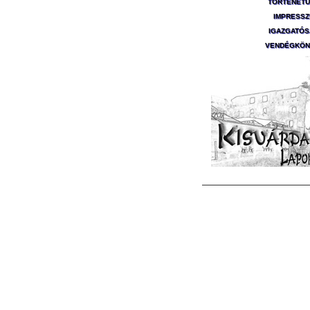
TÖRTÉNET
IMPRESS
IGAZGATÓ
VENDÉGKÖN