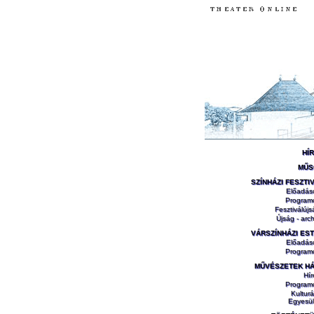
HÍ
MŰS
SZÍNHÁZI FESZTI
Előadás
Program
Fesztiválújs
Újság - arch
VÁRSZÍNHÁZI ES
Előadás
Program
MŰVÉSZETEK H
Hír
Program
Kulturá
Egyesül