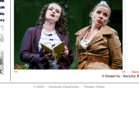
ÜNK
ZUM
SÁG
YV
<<
>>
Soro
© theater.hu - Ilovszky B
© 2026. -
Kisvárdai Várszínház
-
Theater Online