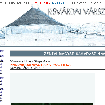
REK
ZENTAI MAGYAR KAMARASZÍNH
OR
VÁL
Vörösmarty
Mihály
-
Görgey
Gábor
ok
HANDABASA AVAGY A FÁTYOL TITKAI
ok
Rendező:
LÁSZLÓ SÁNDOR
ág
ív
TÉK
ok
ok
ÁZA
ek
ok
lis
et