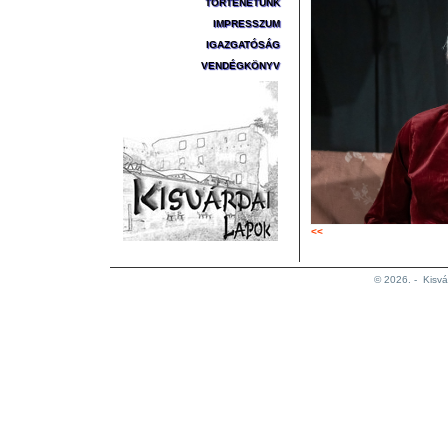
TÖRTÉNETÜNK
IMPRESSZUM
IGAZGATÓSÁG
VENDÉGKÖNYV
<<
© 2026. -
Kisvá