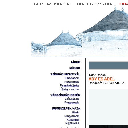
HÍREK
MŰSOR
SZÍNHÁZI FESZTIVÁL
Tatár
Rózsa
Előadások
ADY ÉS ADÉL
Programok
Rendező:
TÖRÖK VIOLA
Fesztiválújság
Újság - archív
VÁRSZÍNHÁZI ESTÉK
Előadások
Programok
MŰVÉSZETEK HÁZA
Hírek
Programok
Kulturális
Egyesület