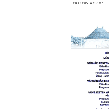
HÍ
MŰS
SZÍNHÁZI FESZTI
Előadás
Program
Fesztiválújs
Újság - arch
VÁRSZÍNHÁZI ES
Előadás
Program
MŰVÉSZETEK H
Hír
Program
Kulturá
Egyesül