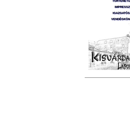
TÖRTÉNET
IMPRESS
IGAZGATÓ
VENDÉGKÖN