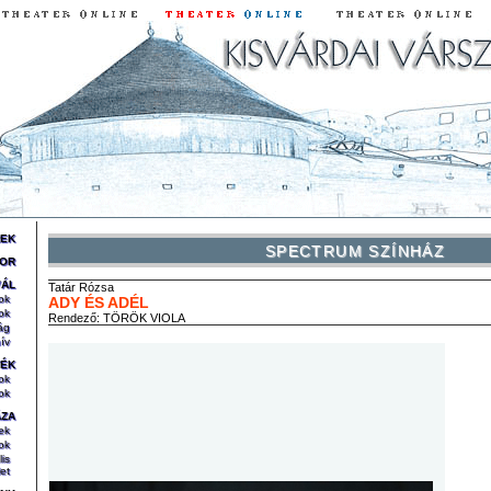
REK
SPECTRUM SZÍNHÁZ
OR
VÁL
Tatár
Rózsa
ok
ADY ÉS ADÉL
ok
Rendező:
TÖRÖK VIOLA
ág
ív
TÉK
ok
ok
ÁZA
ek
ok
lis
et