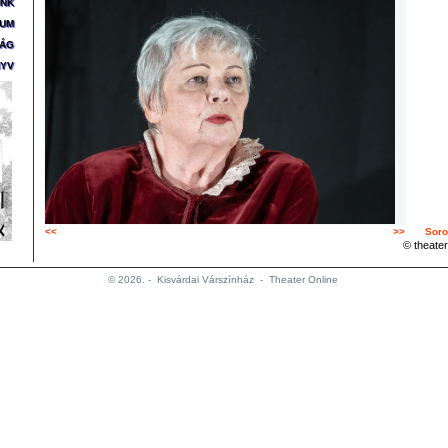
ÜNK
ZUM
SÁG
YV
<<
>>
Soro
© theater
© 2026. -
Kisvárdai Várszínház
-
Theater Online