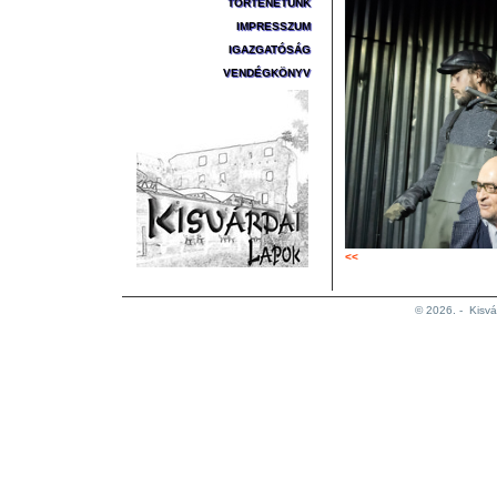
TÖRTÉNETÜNK
IMPRESSZUM
IGAZGATÓSÁG
VENDÉGKÖNYV
<<
© 2026. -
Kisvá