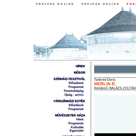
HÍREK
MŰSOR
SZÍNHÁZI FESZTIVÁL
Tankred
Dorst
Előadások
MERLIN R.
Programok
Rendező:
BALÁZS ZOLTÁN
Fesztiválújság
Újság - archív
VÁRSZÍNHÁZI ESTÉK
Előadások
Programok
MŰVÉSZETEK HÁZA
Hírek
Programok
Kulturális
Egyesület