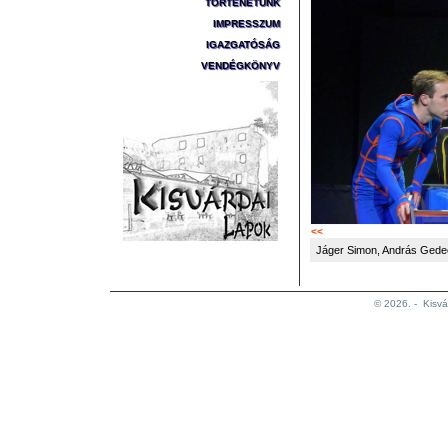
TÖRTÉNETÜNK
IMPRESSZUM
IGAZGATÓSÁG
VENDÉGKÖNYV
<<
Jáger Simon, András Gedeo
© 2026. -
Kisvá