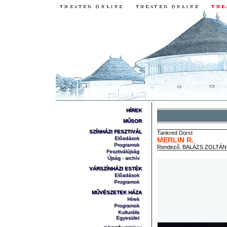
HÍREK
MŰSOR
SZÍNHÁZI FESZTIVÁL
Tankred
Dorst
Előadások
MERLIN R.
Programok
Rendező:
BALÁZS ZOLTÁN
Fesztiválújság
Újság - archív
VÁRSZÍNHÁZI ESTÉK
Előadások
Programok
MŰVÉSZETEK HÁZA
Hírek
Programok
Kulturális
Egyesület