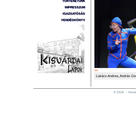
TÖRTÉNETÜNK
IMPRESSZUM
IGAZGATÓSÁG
VENDÉGKÖNYV
<<
Lukács Andrea, András Ge
© 2026. -
Kisvá