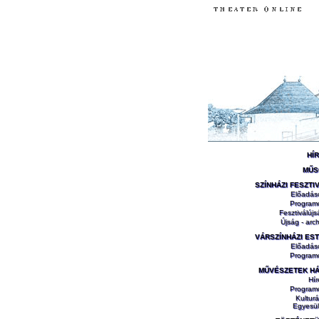
HÍ
MŰS
SZÍNHÁZI FESZTI
Előadás
Program
Fesztiválújs
Újság - arch
VÁRSZÍNHÁZI ES
Előadás
Program
MŰVÉSZETEK H
Hír
Program
Kulturá
Egyesül