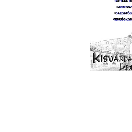
TÖRTÉNET
IMPRESS
IGAZGATÓ
VENDÉGKÖN