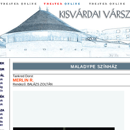
REK
MALADYPE SZÍNHÁZ
OR
VÁL
Tankred
Dorst
ok
MERLIN R.
ok
Rendező:
BALÁZS ZOLTÁN
ág
ív
TÉK
ok
ok
ÁZA
ek
ok
lis
et