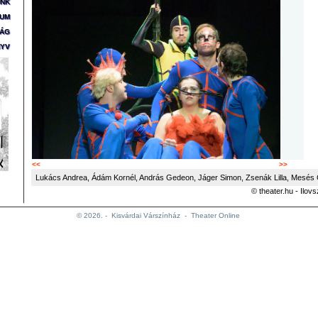
ÜNK
ZUM
SÁG
YV
<<
>>
Lukács Andrea, Ádám Kornél, András Gedeon, Jáger Simon, Zsenák Lilla, Mesés
© theater.hu - Ilov
© 2026. -
Kisvárdai Várszínház
-
Theater Online