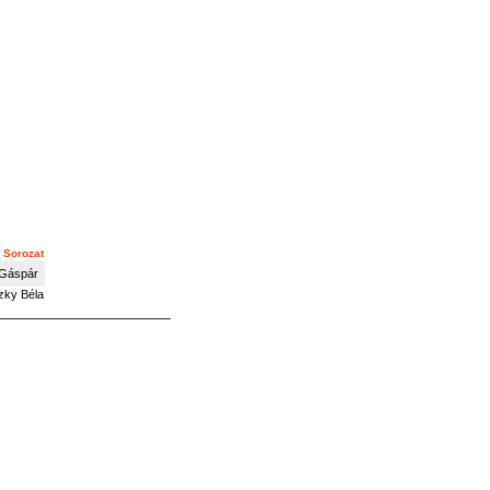
Sorozat
 Gáspár
szky Béla