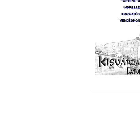
TÖRTÉNET
IMPRESS
IGAZGATÓ
VENDÉGKÖN