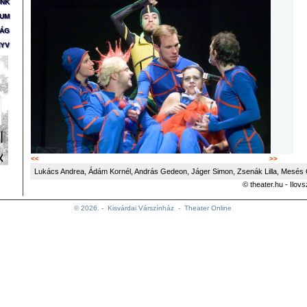
ÜNK
ZUM
SÁG
YV
<<
>>
Lukács Andrea, Ádám Kornél, András Gedeon, Jáger Simon, Zsenák Lilla, Mesés
© theater.hu - Ilov
© 2026. -
Kisvárdai Várszínház
-
Theater Online