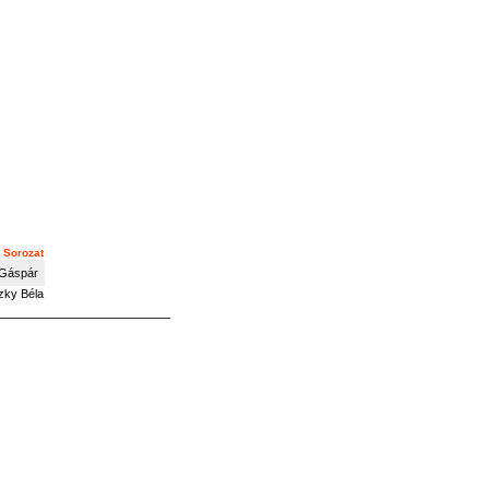
Sorozat
 Gáspár
szky Béla