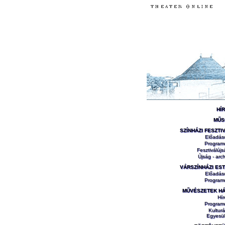
HÍ
MŰS
SZÍNHÁZI FESZTI
Előadás
Program
Fesztiválújs
Újság - arch
VÁRSZÍNHÁZI ES
Előadás
Program
MŰVÉSZETEK H
Hír
Program
Kulturá
Egyesül