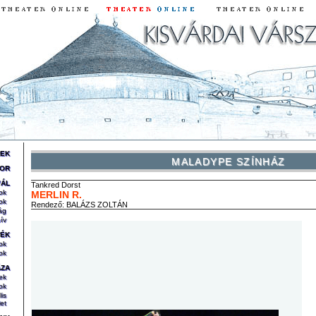
REK
MALADYPE SZÍNHÁZ
OR
VÁL
Tankred
Dorst
ok
MERLIN R.
ok
Rendező:
BALÁZS ZOLTÁN
ág
ív
TÉK
ok
ok
ÁZA
ek
ok
lis
et