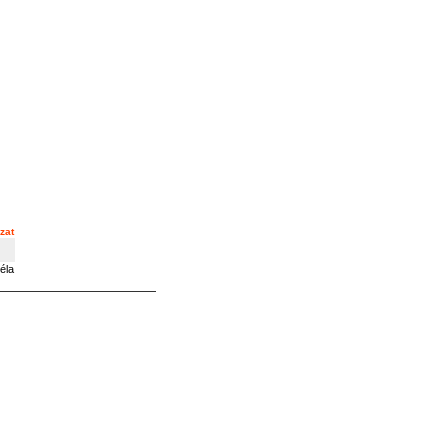
zat
éla