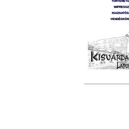
TÖRTÉNET
IMPRESS
IGAZGATÓ
VENDÉGKÖN