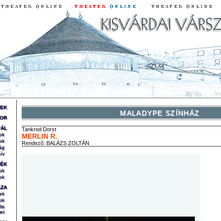
REK
MALADYPE SZÍNHÁZ
OR
VÁL
Tankred
Dorst
ok
MERLIN R.
ok
Rendező:
BALÁZS ZOLTÁN
ág
ív
TÉK
ok
ok
ÁZA
ek
ok
lis
et