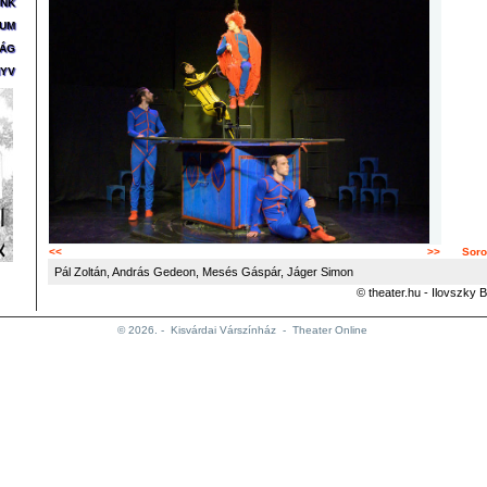
ÜNK
ZUM
SÁG
YV
<<
>>
Soro
Pál Zoltán, András Gedeon, Mesés Gáspár, Jáger Simon
© theater.hu - Ilovszky B
© 2026. -
Kisvárdai Várszínház
-
Theater Online