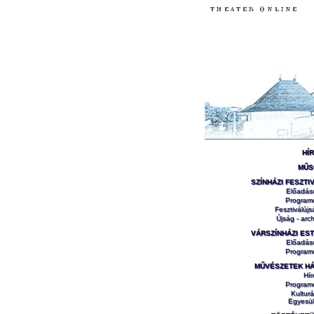
HÍ
MŰS
SZÍNHÁZI FESZTI
Előadás
Program
Fesztiválújs
Újság - arch
VÁRSZÍNHÁZI ES
Előadás
Program
MŰVÉSZETEK H
Hír
Program
Kulturá
Egyesül