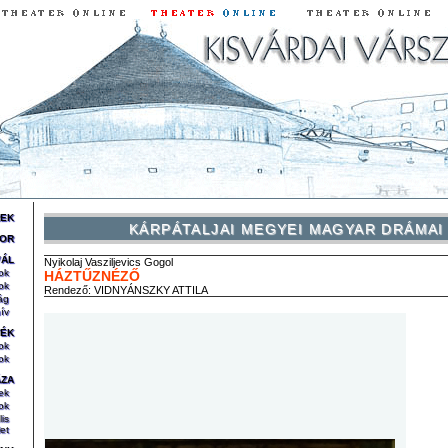
REK
KÁRPÁTALJAI MEGYEI MAGYAR DRÁMAI
OR
VÁL
Nyikolaj Vasziljevics
Gogol
ok
HÁZTŰZNÉZŐ
ok
Rendező:
VIDNYÁNSZKY ATTILA
ág
ív
TÉK
ok
ok
ÁZA
ek
ok
lis
et