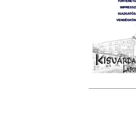
TÖRTÉNET
IMPRESS
IGAZGATÓ
VENDÉGKÖN