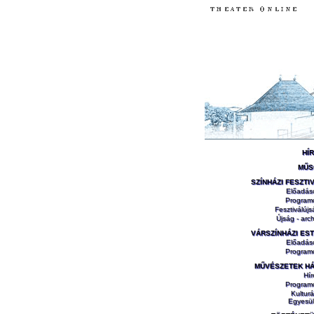
HÍ
MŰS
SZÍNHÁZI FESZTI
Előadás
Program
Fesztiválújs
Újság - arch
VÁRSZÍNHÁZI ES
Előadás
Program
MŰVÉSZETEK H
Hír
Program
Kulturá
Egyesül