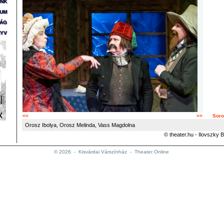
ÜNK
ZUM
SÁG
YV
<<
>>
Soro
Orosz Ibolya, Orosz Melinda, Vass Magdolna
© theater.hu - Ilovszky B
© 2026. -
Kisvárdai Várszínház
-
Theater Online