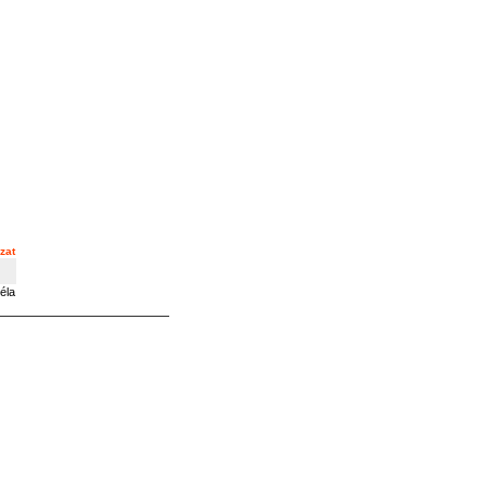
zat
éla