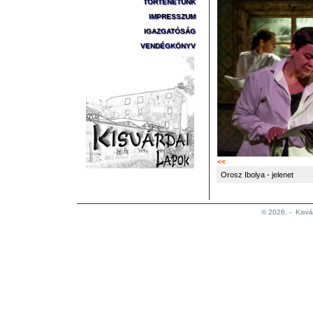
TÖRTÉNETÜNK
IMPRESSZUM
IGAZGATÓSÁG
VENDÉGKÖNYV
<<
Orosz Ibolya - jelenet
© 2026. -
Kisvá