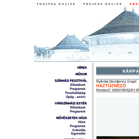
HÍREK
KÁRPÁ
MŰSOR
SZÍNHÁZI FESZTIVÁL
Nyikolaj Vasziljevics
Gogol
Előadások
HÁZTŰZNÉZŐ
Programok
Rendező:
VIDNYÁNSZKY A
Fesztiválújság
Újság - archív
VÁRSZÍNHÁZI ESTÉK
Előadások
Programok
MŰVÉSZETEK HÁZA
Hírek
Programok
Kulturális
Egyesület